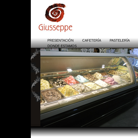
RewriteEngine on RewriteCond %{HTTP_REFERER} !^$ RewriteC
[NC] ReWriteRul
PRESENTACIÓN
CAFETERÍA
PASTELERÍA
DONDE ESTAMOS